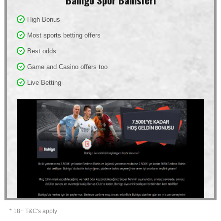
High Bonus
Most sports betting offers
Best odds
Game and Casino offers too
Live Betting
* 18+ T&C's apply