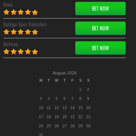
Bwin
BET NOW
Bahigo Spor Bahisleri
BET NOW
Betway
BET NOW
August 2026
M
T
W
T
F
S
S
1
2
3
4
5
6
7
8
9
10
11
12
13
14
15
16
17
18
19
20
21
22
23
24
25
26
27
28
29
30
31